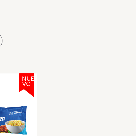
NUE
VO