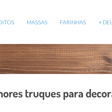
OITOS
MASSAS
FARINHAS
+ DE
hores truques para decor