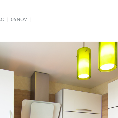
ÃO
06 NOV